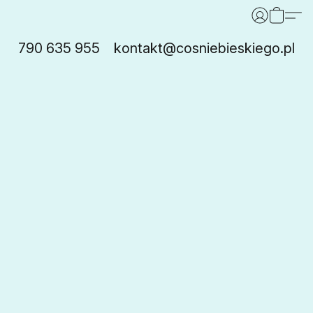
790 635 955
kontakt@cosniebieskiego.pl