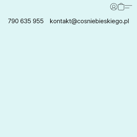
790 635 955
kontakt@cosniebieskiego.pl